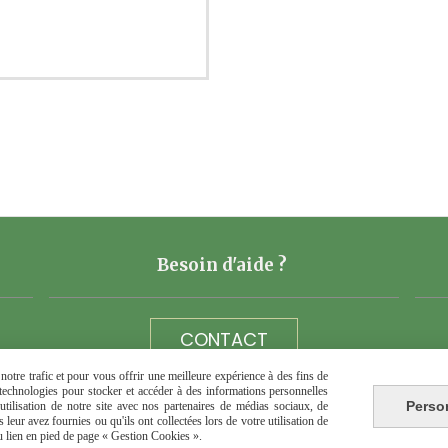
Besoin d'aide ?
CONTACT
otre trafic et pour vous offrir une meilleure expérience à des fins de
s technologies pour stocker et accéder à des informations personnelles
Téléphone 06 73 40 10 89
Perso
tilisation de notre site avec nos partenaires de médias sociaux, de
leur avez fournies ou qu'ils ont collectées lors de votre utilisation de
32 bis place du champ de foire 17500 JONZAC
du lien en pied de page « Gestion Cookies ».