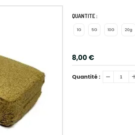
QUANTITE :
1G
5G
10G
20g
8,00
€
Quantité :