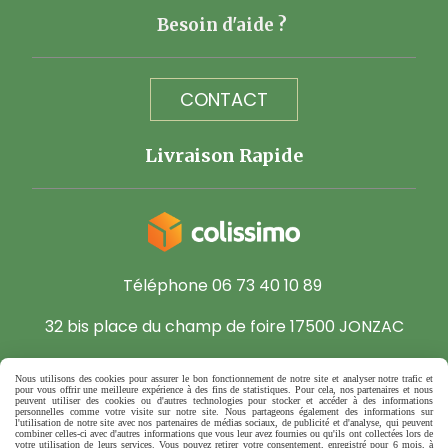
Besoin d'aide ?
CONTACT
Livraison Rapide
Téléphone 06 73 40 10 89
32 bis place du champ de foire 17500 JONZAC
Nous utilisons des cookies pour assurer le bon fonctionnement de notre site et analyser notre trafic et
pour vous offrir une meilleure expérience à des fins de statistiques. Pour cela, nos partenaires et nous
Autoriser
Facebook est désactivé.
peuvent utiliser des cookies ou d'autres technologies pour stocker et accéder à des informations
personnelles comme votre visite sur notre site. Nous partageons également des informations sur
l'utilisation de notre site avec nos partenaires de médias sociaux, de publicité et d'analyse, qui peuvent
Mentions Légales
Gestion cookies
Mon Compte
combiner celles-ci avec d'autres informations que vous leur avez fournies ou qu'ils ont collectées lors de
votre utilisation de leurs services. Vous pouvez retirer votre consentement, enregistré pour 6 mois, à