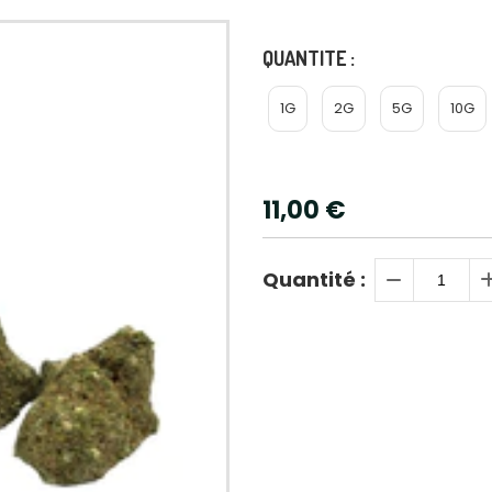
QUANTITE :
1G
2G
5G
10G
11,00
€
Quantité :